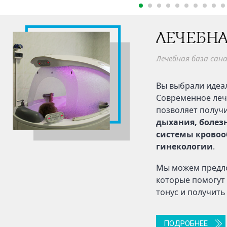
Площадь номеров:
12кв.м.
ЛЕЧЕБНА
ПОДРОБНЕЕ
Лечебная база сан
Вы выбрали идеал
Современное леч
позволяет получ
дыхания, болез
системы кровоо
гинекологии
.
Мы можем предло
которые помогут
тонус и получить
ПОДРОБНЕЕ