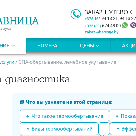
ЗАКАЗ ПУТЕВОК
94 13 21
94 13 22
+375 162
,
674 48 00
+375 (33)
zakaz@berestje.by
НИЕ
НОМЕРА
ЦЕНЫ
АКЦИ
ИНСКИЕ УСЛУГИ
А
ЦЕНЫ НА ПУТЕВКИ С ЛЕЧЕ
услуги
/
СПА-обертывание, лечебное укутывание
ЕКСНЫЕ ПРОГРАММЫ
ЦЕНЫ НА ПУТЕВКИ ДЛЯ О
 диагностика
ЛЕЧЕБНЫХ ПРОЦЕДУР
ЦЕНЫ НА МЕДИЦИНСКИЕ 
ЦЕНЫ НА ПРОЧИЕ УСЛУГИ
К РАБОТЫ
БРОНИРОВАНИЕ ПУТЁВОК
📘 Что вы узнаете на этой странице:
 ВОПРОС ВРАЧУ
ПУБЛИЧНЫЙ ДОГОВОР
🔹 Что такое термообертывание
🔹 Показ
ОПЛАТА ПУТЕВОК
🔹 Виды термообертываний
🔹 Эффе