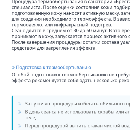
Процедура термообертывания в санатории «Бреста
специалиста. После оценки состояния кожи подбир
подготовленную кожу наносят активную маску, за
для создания необходимого термоэффекта. В зави
термоодеяло. или инфракрасный подогрев.
Сеанс длится в среднем от 30 до 60 минут. В это 
проникают в кожу, запускается процесс активного
После завершения процедуры остатки состава уд
средством для закрепления эффекта.
Подготовка к термообертыванию
Особой подготовки к термообертыванию не требуе
эффекта рекомендуется соблюдать несколько рек
За сутки до процедуры избегать обильного п
В день сеанса не использовать скрабы или а
теле;
Перед процедурой выпить стакан чистой во