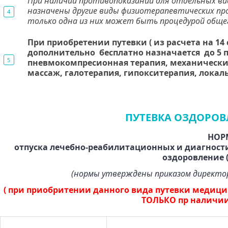
При наличии противопоказаний для отдельных в
назначены другие виды физиотерапевтических проц
только одна из них может быть процедурой обще
При приобретении путевки ( из расчета на 14
дополнительно бесплатно назначается до 5 пр
пневмокомпресионная терапия, механически
массаж, галотерапия, гипокситерапия, локал
ПУТЕВКА ОЗДОРОВЛ
НОР
отпуска лечебно-реабилитационных и диагности
оздоровление 
(нормы утверждены приказом директор
( при приобритении данного вида путевки медици
ТОЛЬКО пр наличии