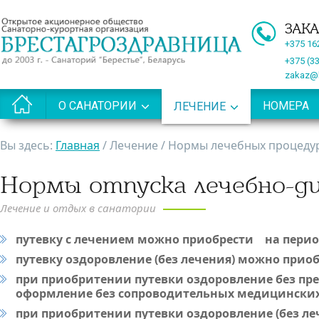
ЗАКА
+375 1
+375 (3
zakaz@b
О САНАТОРИИ
НОМЕРА
ЛЕЧЕНИЕ
МЕДИЦИНСКИЕ УСЛУГИ
БЕРЕСТЕЙСКАЯ МИНЕРАЛЬНАЯ ВОДА
Вы здесь:
Главная
/
Лечение
/
Нормы лечебных процеду
КОМПЛЕКСНЫЕ ПРОГРАМ
О НАС
Нормы отпуска лечебно-д
ПРАВИЛА ПРИЕМА
НОРМЫ ЛЕЧЕБНЫХ ПРОЦЕ
Лечение и отдых в санатории
РАЗВЛЕЧЕНИЕ И ДОСУГ
ГРАФИК РАБОТЫ
ОРГАНИЗАЦИЯ ПИТАНИЯ
ЗАДАТЬ ВОПРОС ВРАЧУ
путевку с лечением можно приобрести на период 
ФОТО И ВИДЕО
путевку оздоровление (без лечения) можно приоб
при приобритении путевки оздоровление без пре
НОРМАТИВНЫЕ ДОКУМЕНТЫ
оформление без сопроводительных медицински
САНАТОРИЙ «АЛЕСЯ»
при приобритении путевки оздоровление (без л