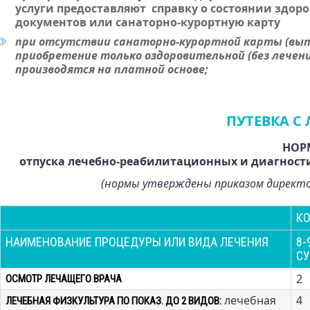
услуги предоставляют справку о состоянии здоро
ОТЗЫВЫ
документов или санаторно-курортную карту
ДЕЯТЕЛЬНОСТЬ ОБЩЕСТВА
при отсутствии санаторно-курортной карты (вып
приобретение только оздоровительной (без лечен
ПИШУТ О НАС..
производятся на платной основе;
ПУТЕВКА С
НОР
отпуска лечебно-реабилитационных и диагности
(нормы утверждены приказом директо
КО
НАИМЕНОВАНИЕ ПРОЦЕДУРЫ ИЛИ ВИДА ЛЕЧЕНИЯ
8-
СУ
2
ОСМОТР ЛЕЧАЩЕГО ВРАЧА
лечебная
4
ЛЕЧЕБНАЯ ФИЗКУЛЬТУРА ПО ПОКАЗ. ДО 2 ВИДОВ: