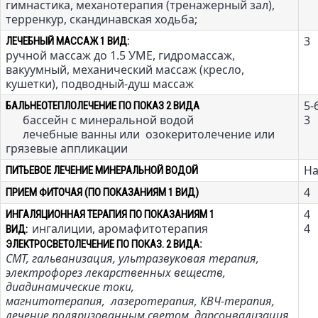
гимнастика, механотерапия (тренажерный зал),
терренкур, скандинавская ходьба;
3
ЛЕЧЕБНЫЙ МАССАЖ 1 ВИД:
ручной массаж до 1.5 УМЕ, гидромассаж,
вакуумный, механический массаж (кресло,
кушетки), подводный-душ массаж
5-
БАЛЬНЕОТЕПЛОЛЕЧЕНИЕ ПО ПОКАЗ 2 ВИДА
бассейн с минеральной водой
3
лечебные ванны или озокеритолечение или
грязевые аппликации
На
ПИТЬЕВОЕ ЛЕЧЕНИЕ МИНЕРАЛЬНОЙ ВОДОЙ
4
ПРИЕМ ФИТОЧАЯ (ПО ПОКАЗАНИЯМ 1 ВИД)
4
ИНГАЛЯЦИОННАЯ ТЕРАПИЯ ПО ПОКАЗАНИЯМ 1
ингалиции, аромафитотерапия
4
ВИД:
:
ЭЛЕКТРОСВЕТОЛЕЧЕНИЕ ПО ПОКАЗ. 2 ВИДА
СМТ, гальванизация, ультразвуковая терапия,
электрофорез лекарственных
веществ,
диадинамические токи,
магнитотерапия,
лазеротерапия, КВЧ-терапия,
лечение поляризованным светом, дарсонвализация