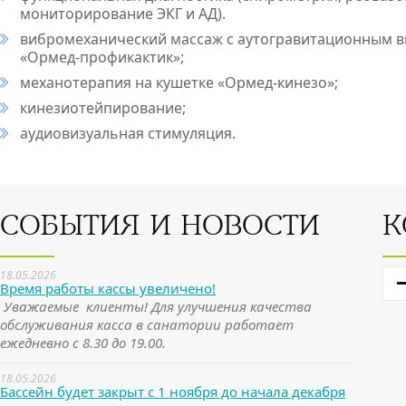
мониторирование ЭКГ и АД).
вибромеханический массаж с аутогравитационным в
«Ормед-профикактик»;
механотерапия на кушетке «Ормед-кинезо»;
кинезиотейпирование;
аудиовизуальная стимуляция.
СОБЫТИЯ И НОВОСТИ
К
18.05.2026
Время работы кассы увеличено!
Уважаемые клиенты! Для улучшения качества
обслуживания касса в санатории работает
ежедневно с 8.30 до 19.00.
18.05.2026
Бассейн будет закрыт с 1 ноября до начала декабря