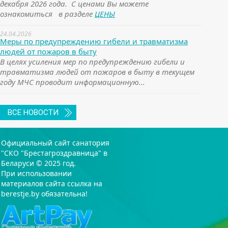
декабря 2026 года. С ценами Вы можете
ознакомиться в разделе
ЦЕНЫ
24.04.2026
Меры по предупреждению гибели и травматизма
людей от пожаров в быту
В целях усиления мер по предупреждению гибели и
травматизма людей от пожаров в быту в текущем
году МЧС проводит информационную...
ВСЕ НОВОСТИ
Официальный сайт санатория
"СКО "Брестагроздравница" в
Беларуси © 2025 год.
При использовании
материалов сайта ссылка на
berestje.by обязательна!