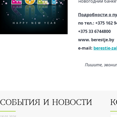
новогодний банкет
ОТЗЫВЫ
ДЕЯТЕЛЬНОСТЬ ОБЩЕСТВА
Подробности о п
по тел.: +375 162 9
ПИШУТ О НАС..
+375 33 6744800
www. berestje.by
e-mail:
berestie-z
Пишите, звони
СОБЫТИЯ И НОВОСТИ
К
18.05.2026